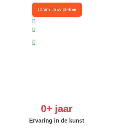
Claim jouw plek
Maak je eigen unieke muurschildering met 
Creatieve coaching van deze ervaren kunst
Voor 12 maanden toegang tot e-learning en
gelijkgestemden
0
+ jaar
Ervaring in de kunst