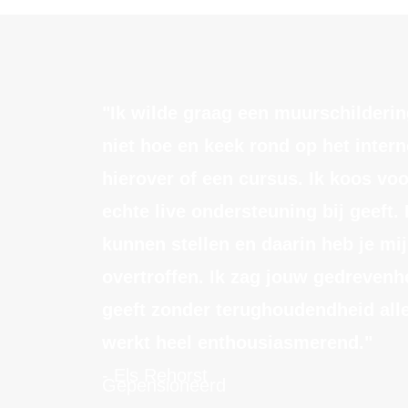
"Ik wilde graag een muurschilderi
niet hoe en keek rond op het intern
hierover of een cursus. Ik koos voor
echte live ondersteuning bij geeft. 
kunnen stellen en daarin heb je mi
overtroffen. Ik zag jouw gedrevenhe
geeft zonder terughoudendheid alle
werkt heel enthousiasmerend."
- Els Rehorst
Gepensioneerd