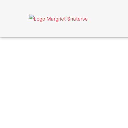
MAAK JE EIGEN U
MUURSCHILDERI
Leer met behulp van een duidelijk stappenplan e
zelf je eigen meesterwerk maakt.