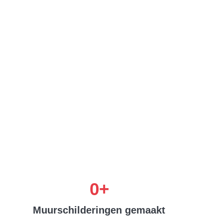
vertrouwen
enaar
 een creatieve community van
0
+
Muurschilderingen gemaakt