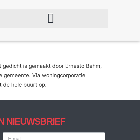
it gedicht is gemaakt door Ernesto Behm,
j de gemeente. Via woningcorporatie
t de hele buurt op.
JN NIEUWSBRIEF
E-mail