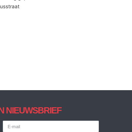
iusstraat
JN NIEUWSBRIEF
E-mail